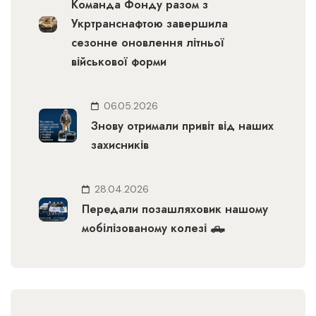
Команда Фонду разом з
Укртранснафтою завершила
сезонне оновлення літньої
військової форми
06.05.2026
Знову отримали привіт від наших
захисників
28.04.2026
Передали позашляховик нашому
мобілізованому колезі 🛻