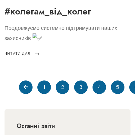
#колегам_від_колег
Продовжуємо системно підтримувати наших
захисників
ЧИТАТИ ДАЛІ
1
2
3
4
5
Останні звіти